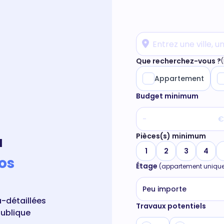
Que recherchez-vous ?
(
Appartement
Budget minimum
€
Pièces(s) minimum
à
1
2
3
4
os
Étage
(appartement uniqu
Peu importe
-détaillées
Travaux potentiels
publique